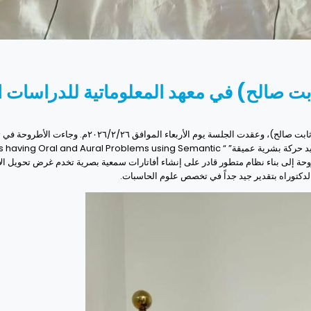
بت صالح) في معهد المعلوماتية للدراسات ال
جرت في معهد المعلوماتية للدراسات العليا مناقشة اطروح
لكبار السن الذين يعانون من مشاكل في النطق والسمع باستخدام تقسيم دلالي وتوليد حركة بشرية عميق
Segmentation and Deep “ وتسعى هذه الأطروحة إلى بناء نظام متطور قادر على إنشاء أفاتارات سمعية بصرية 
الدكتوراه بتقدير جيد جداً في تخصص علوم الحاسبات.