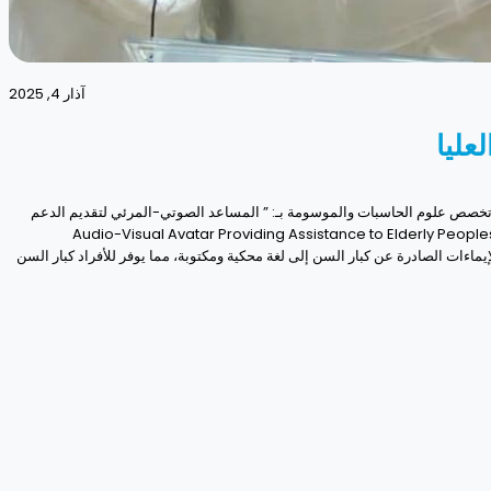
آذار 4, 2025
عليا
ة الدكتوراه للطالبة (كوثر ثابت صالح)، وعقدت الجلسة يوم الأربعاء الموافق ٢٠٢٦/٢/٢٦م. وجاءت الأطروحة في تخصص علوم الحاسبات والموسومة بـ: ” المساعد الصوتي-المرئي لتقديم الدعم
ة” “ Audio-Visual Avatar Providing Assistance to Elderly Peoples having Oral and Aural Problems using Semantic
تخدم غرض تحويل الإيماءات الصادرة عن كبار السن إلى لغة محكية ومكتوبة، مما يوفر للأفراد كبار السن