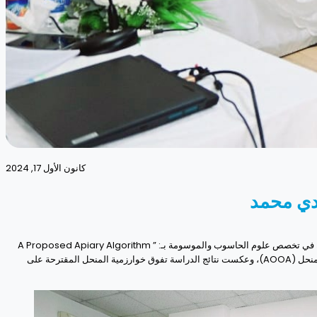
كانون الأول 17, 2024
ادي محمد
جرت في معهد المعلوماتية للدراسات العليا مناقشة أطروحة الدكتوراه للطالبة ميس عبدالهادي محمد ، حيث عقدت جلسة المناقشة الخميس ٢٠٢٤/١١/٢٨م. وتأتي الدراسة في تخصص علوم الحاسوب والموسومة بـ: ” A Proposed Apiary Algorithm
for Solving Optimization Problems “. حيث تقترح هذه الأطروحة خوارزمية تحسين استرشادية جديدة تسمى خوارزمية التحسين المستندة على الأساس التنظيمي للمنحل (AOOA)، وعكست نتائج الدراسة تفوق خوارزمية المنحل المقترحة على