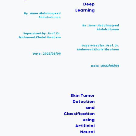
Deep
Learning
By : Amer Abdulmajeed
Abdulrahman
By : Amer Abdulmajeed
Abdulrahman
Supervised by : Prof. Dr.
Mahmood Khalel Ibrahem
Supervised by : Prof. Dr.
Mahmood Khalel Ibrahem
Date : 2023/06/09
Date : 2023/06/09
Skin Tumor
Detection
and
Classification
using
Artificial
Neural